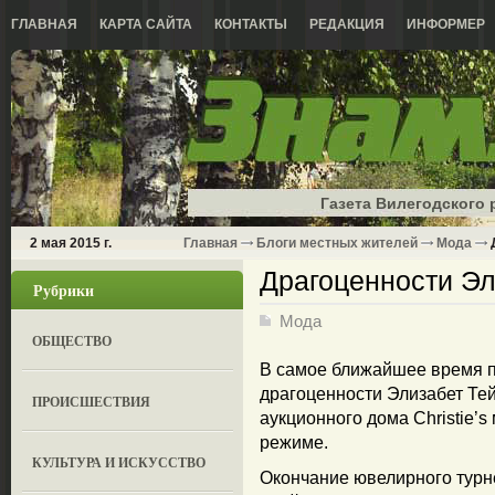
ГЛАВНАЯ
КАРТА САЙТА
КОНТАКТЫ
РЕДАКЦИЯ
ИНФОРМЕР
Газета Вилегодского 
2 мая 2015 г.
Главная
Блоги местных жителей
Мода
Д
Драгоценности Эл
Рубрики
Мода
ОБЩЕСТВО
В самое ближайшее время п
драгоценности Элизабет Тей
ПРОИСШЕСТВИЯ
аукционного дома Christie’s
режиме.
КУЛЬТУРА И ИСКУССТВО
Окончание ювелирного турн