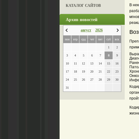
КАТАЛОГ САЙТОВ
В не
разб
мгно
Архив новостей
реак
август
2026
Воз
пон
втр
срд
чет
пят
суб
вск
Преп
прим
1
2
Выра
3
4
5
6
7
8
9
Диаг
Ране
10
11
12
13
14
15
16
Пато
Хрон
17
18
19
20
21
22
23
Онкол
24
25
26
27
28
29
30
Инфе
Коди
31
орган
пройт
Коди
жизн