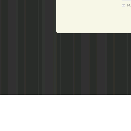
14
Главный редактор
А. В. Климов
Телефоны:
Гл. редактор: 4-13-37;
корреспонденты: 4-17-91;