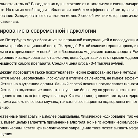
 самостоятельно? Выход только один: лечение от алкоголизма в специализир
ике. На критической стадии заболевания наиболее эффективный метод лечен
рование. Закодироваться от алкоголя можно 2 способами: психотерапевтичес
рственным.
ирование в современной наркологии
ли Петербурга могут обратиться за первичной консультацией и последующим
нием в реабилитационный центр "Надежда". В этой клинике терапия проводи
имно и с применением новейших и безопасных медикаментозных средств. Ес
о решили закодироваться от алкоголя, цена будет зависеть от сроков кодиро
видности самого препарата. Средняя цена курса - 3-4 тысячи рублей.
адежде" проводится также психотерапевтическое кодирование: такие методы
ются более безопасными, поскольку, в отличие от лекарств, не имеют эффек
ействия на внутренние органы. Данный способ лечения предполагает гипнот
ействие на подсознание пациента: внушение больному на уровне инстинктов
щения к алкоголю (его вкусу и запаху). К сожалению, щадящие методы кодир
нимы далеко не во всех случаях, так как не все пациенты подвержены гипно
ению.
рственные препараты наиболее радикальны. Химическое кодирование, так же,
з, имеет целью запретить применение алкоголя, но не психологическом уровн
ологическом. Кстати, физиологическое запрещение тоже может вызвать эфф
ащения.