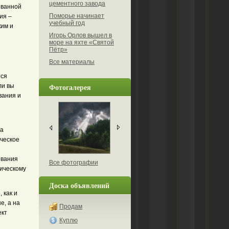
цементного завода
ованной
Поморье начинает
ия –
учебный год
ким и
Игорь Орлов вышел в
море на яхте «Святой
Пётр»
Все материалы
тся
Фотогалерея
ли вы
вания и
та
ическое
ования
Все фотографии
тическому
Доска объявлений
 как и
е, а на
Продам
ект
Куплю