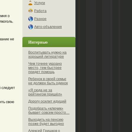
Услуги
Работа
омня о
Разное
лкоголь.
Авто-объвления
вание не
Интервью
Воспитывать нужно на
хорошей литературе
Чем точнее указано
место, тем быстрее
придет помощь
Ребенок в своей семье
не должен быть одинок
й следует
«Я сюда не за
рейтингом пришёл»
Дорогу осилит идущий
ить свою
Подобрать «ключик»
бывает совсем просто…
Выходить на пенсию
позже будет выгодно
Алексей Гришков о