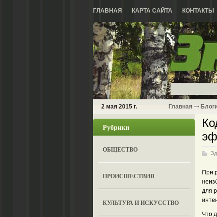
ГЛАВНАЯ
КАРТА САЙТА
КОНТАКТЫ
2 мая 2015 г.
Главная
Блог
Ко
Рубрики
эф
ОБЩЕСТВО
Зд
При 
ПРОИСШЕСТВИЯ
неизб
для 
инте
КУЛЬТУРА И ИСКУССТВО
Что д