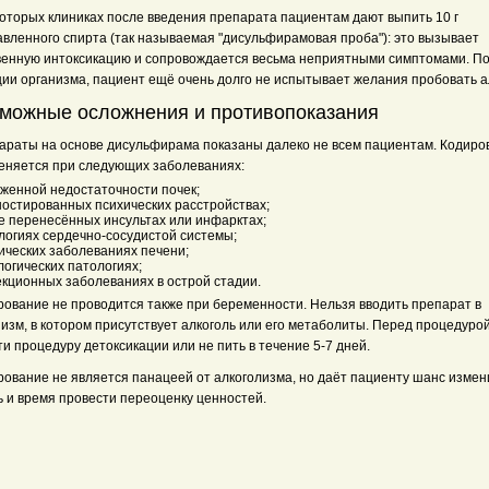
которых клиниках после введения препарата пациентам дают выпить 10 г
авленного спирта (так называемая "дисульфирамовая проба"): это вызывает
венную интоксикацию и сопровождается весьма неприятными симптомами. П
ции организма, пациент ещё очень долго не испытывает желания пробовать а
можные осложнения и противопоказания
араты на основе дисульфирама показаны далеко не всем пациентам. Кодиро
еняется при следующих заболеваниях:
женной недостаточности почек;
ностированных психических расстройствах;
е перенесённых инсультах или инфарктах;
логиях сердечно-сосудистой системы;
ических заболеваниях печени;
огических патологиях;
кционных заболеваниях в острой стадии.
рование не проводится также при беременности. Нельзя вводить препарат в
изм, в котором присутствует алкоголь или его метаболиты. Перед процедуро
и процедуру детоксикации или не пить в течение 5-7 дней.
рование не является панацеей от алкоголизма, но даёт пациенту шанс измен
ь и время провести переоценку ценностей.