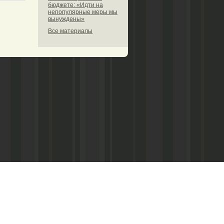
бюджете: «Идти на
непопулярные меры мы
вынуждены»
Все материалы
труда», Администрация МО «Вилегодский
едствам массовой информации
ием Федеральной службы по надзору в
ологий и массовых коммуникаций по