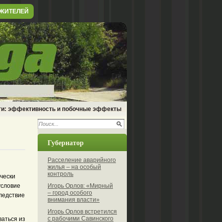
 ЖИТЕЛЕЙ
ти: эффективность и побочные эффекты
Губернатор
Расселение аварийного
жилья – на особый
контроль
чески
условие
Игорь Орлов: «Мирный
– город особого
ледствие
внимания власти»
Игорь Орлов встретился
с рабочими Савинского
ваться из