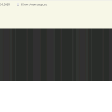
.04.2015
Юлия Александрова
Адрес редакции:
Учредители:
165680, с. Ильинско-Подомское, ул.
ГАУ АО «Издательский дом «Знамя 
Лениниа, 15а
район», Агентство по печати и ср
е-mail:
zntruda@atnet.ru
Газета зарегистрирована Управлен
сфере связи, информационных техн