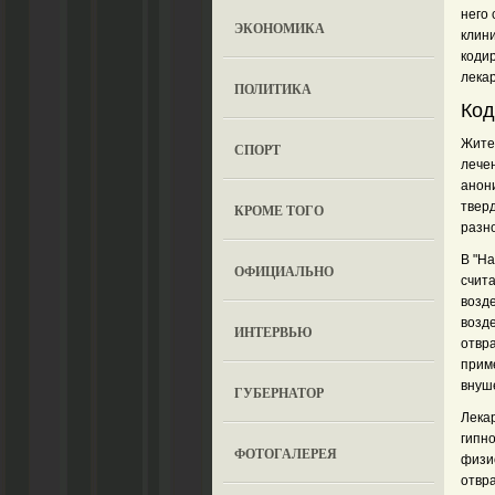
него
ЭКОНОМИКА
клин
коди
лека
ПОЛИТИКА
Код
Жите
СПОРТ
лече
анон
тверд
КРОМЕ ТОГО
разно
В "Н
ОФИЦИАЛЬНО
счита
возд
возд
ИНТЕРВЬЮ
отвра
приме
внуш
ГУБЕРНАТОР
Лека
гипно
ФОТОГАЛЕРЕЯ
физи
отвр