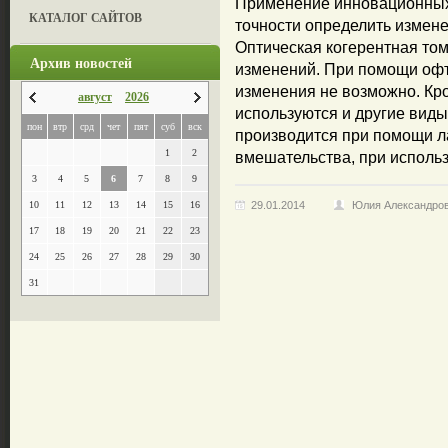
Применение инновационных 
КАТАЛОГ САЙТОВ
точности определить измене
Оптическая когерентная то
Архив новостей
изменений. При помощи оф
изменения не возможно. Кр
август
2026
используются и другие виды
пон
втр
срд
чет
пят
суб
вск
производится при помощи л
1
2
вмешательства, при исполь
3
4
5
6
7
8
9
10
11
12
13
14
15
16
29.01.2014
Юлия Александро
17
18
19
20
21
22
23
24
25
26
27
28
29
30
31