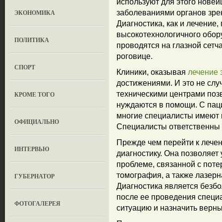
используют для этого нове
ЭКОНОМИКА
заболеваниями органов зре
Диагностика, как и лечение
высокотехнологичного обо
ПОЛИТИКА
проводятся на глазной сетча
роговице.
СПОРТ
Клиники, оказывая
лечение 
достижениями. И это не слу
техническими центрами позв
КРОМЕ ТОГО
нуждаются в помощи. С пац
многие специалисты имеют 
ОФИЦИАЛЬНО
Специалисты ответственны 
Прежде чем перейти к лече
ИНТЕРВЬЮ
диагностику. Она позволяет 
проблеме, связанной с поте
томография, а также лазер
ГУБЕРНАТОР
Диагностика является безбо
после ее проведения специ
ФОТОГАЛЕРЕЯ
ситуацию и назначить верны