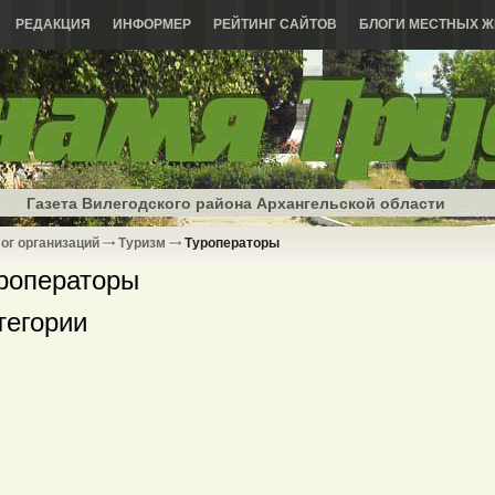
РЕДАКЦИЯ
ИНФОРМЕР
РЕЙТИНГ САЙТОВ
БЛОГИ МЕСТНЫХ Ж
Газета Вилегодского района Архангельской области
ог организаций
Туризм
Туроператоры
роператоры
тегории