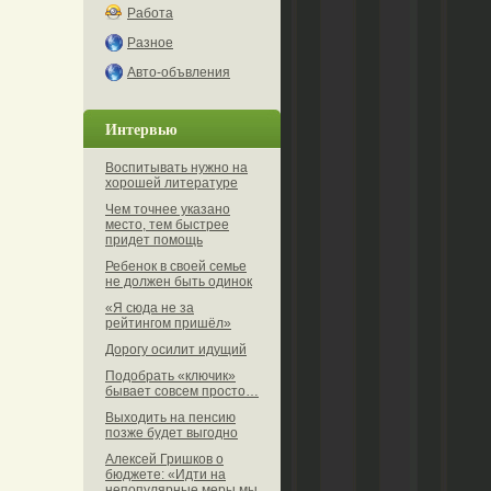
Работа
Разное
Авто-объвления
Интервью
Воспитывать нужно на
хорошей литературе
Чем точнее указано
место, тем быстрее
придет помощь
Ребенок в своей семье
не должен быть одинок
«Я сюда не за
рейтингом пришёл»
Дорогу осилит идущий
Подобрать «ключик»
бывает совсем просто…
Выходить на пенсию
позже будет выгодно
Алексей Гришков о
бюджете: «Идти на
непопулярные меры мы