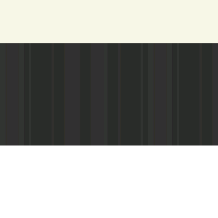
Адрес редакции:
Учредители:
165680, с. Ильинско-Подомское, ул.
ГАУ АО «Издательский дом «Знамя 
Лениниа, 15а
район», Агентство по печати и ср
е-mail:
zntruda@atnet.ru
Газета зарегистрирована Управлен
сфере связи, информационных техн
Архангельской области и Ненецкому
регистрации СМИ ПИ №№ ТУ29-00360