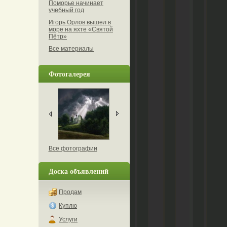
Поморье начинает
учебный год
Игорь Орлов вышел в
море на яхте «Святой
Пётр»
Все материалы
Фотогалерея
Все фотографии
Доска объявлений
Продам
Куплю
Услуги