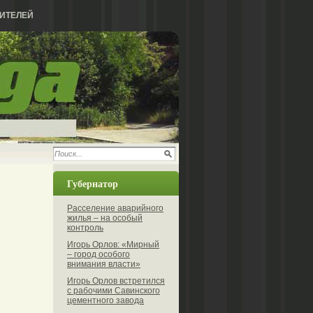
ИТЕЛЕЙ
Губернатор
Расселение аварийного
жилья – на особый
контроль
Игорь Орлов: «Мирный
– город особого
внимания власти»
Игорь Орлов встретился
с рабочими Савинского
цементного завода