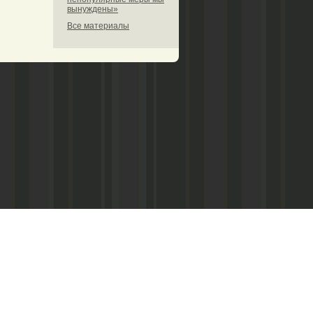
вынуждены»
Все материалы
труда», Администрация МО «Вилегодский
едствам массовой информации
ием Федеральной службы по надзору в
ологий и массовых коммуникаций по
 автономному округу. Свидетельство о
 от 15 мая 2012 года.