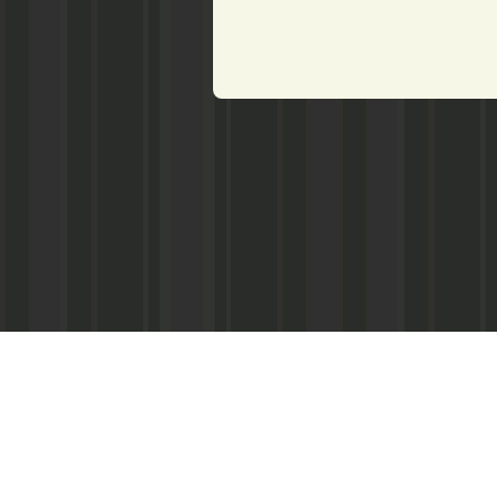
Главный редактор
А. В. Климов
Телефоны:
Гл. редактор: 4-13-37;
корреспонденты: 4-17-91;
отдел рекламы: 4-17-83;
бухгалтерия: 4-16-09.