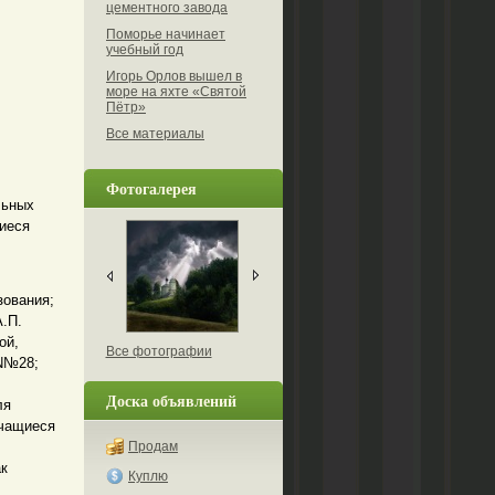
цементного завода
Поморье начинает
учебный год
Игорь Орлов вышел в
море на яхте «Святой
Пётр»
Все материалы
Фотогалерея
льных
иеся
зования;
А.П.
ой,
Все фотографии
 N№28;
Доска объявлений
ля
учащиеся
Продам
ак
Куплю