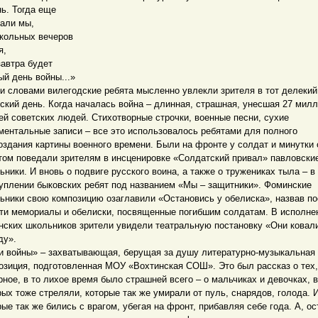
ь. Тогда еще
нали мы,
кольных вечеров
я,
завтра будет
ый день войны...»
и словами вилегодские ребята мысленно увлекли зрителя в тот делекий
ский день. Когда началась война – длинная, страшная, унесшая 27 мил
ей советских людей. Стихотворные строчки, военные песни, сухие
ментальные записи – все это использовалось ребятами для полного
оздания картины военного времени. Были на фронте у солдат и минутки 
том поведали зрителям в инсценировке «Солдатский привал» павловски
ьники. И вновь о подвиге русского воина, а также о тружениках тыла – в
уплении быковских ребят под названием «Мы – защитники». Фоминские
ьники свою композицию озаглавили «Остановись у обелиска», назвав п
ти мемориалы и обелиски, посвященные погибшим солдатам. В исполне
нских школьников зрители увидели театральную постановку «Они ковал
ду».
и войны» – захватывающая, берущая за душу литературно-музыкальная
озиция, подготовленная МОУ «Вохтинская СОШ». Это был рассказ о тех,
рное, в то лихое время было страшней всего – о мальчиках и девочках, в
рых тоже стреляли, которые так же умирали от пуль, снарядов, голода. 
рые так же бились с врагом, убегая на фронт, прибавляя себе года. А, о