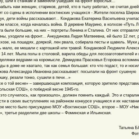
лу, шли к станкам и заменяли ушедших на фронт взрослых...
забыть нам женщин, стариков, детей, кто в тылу работал, не считая дней
ит со сцены в исполнении вохтинских учащихся - Жители поселка Широк
ук, дети войны рассказывают... Кондакова Екатерина Васильевна учила
ом классе, когда началась война. В деревне Маурино, в колхозе «Путь 
та были большие, на них – портреты Ленина и Сталина. От них отправля
ны, уходили на фронт... Анкудинова Лидия Матвеевна, ей было 12 лет, 
лхозе, на лошадях, дояркой, лен рвала, собирала песты и щавель. Муки
ь мало, ее мешали с картошкой или травой. Кондаковой Людмиле Алекс
 14 лет. Мыла полы в столовой, варила обеды для лесозаготовителей и
 делянки ведрами на коромысле. Демидова Прасковья Егоровна вспомина
ды в доме не хватало, так как семья большая: кто что подаст, то и носи
кова Александра Ивановна рассказывает: посылали на фронт сушеную
ошку, резали тонко, сушили в печи...»
се о той весне» – завершающая композиция, которую зрителю представ
ольская СОШ», о победной весне 1945-го.
 это случилось, как произошло», должен помнить каждый. Это и старали
сти в своих выступлениях на районном конкурсе учащиеся и их наставни
ое место было присуждено МОУ «Вохтинская СОШ», второе – МОУ «Ник
, третье разделили две школы – Фоминская и Ильинская.
Татьяна 
Фот