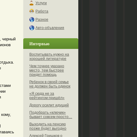
Услуги
Работа
Разное
Авто-объвления
, черный
Интервью
лионов
Воспитывать нужно на
хорошей литературе
отдыха.
Чем точнее указано
е
место, тем быстрее
придет помощь
Ребенок в своей семье
остами
не должен быть одинок
нии
«Я сюда не за
и
рейтингом пришёл»
Дорогу осилит идущий
Подобрать «ключик»
 кому,
бывает совсем просто…
Выходить на пенсию
И
позже будет выгодно
ставаясь
Алексей Гришков о