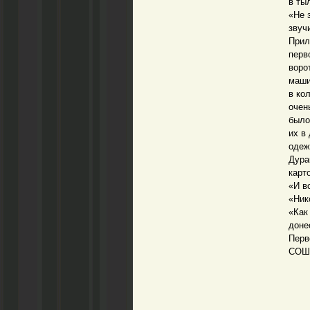
в ты
«Не 
звуч
Прил
перв
воро
маши
в ко
очен
было
их в
одеж
Дура
карт
«И в
«Ник
«Как
доне
Перв
СОШ»