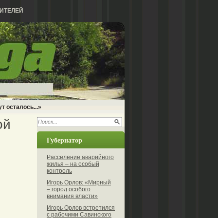
ИТЕЛЕЙ
т осталось...»
ой
Губернатор
Расселение аварийного
жилья – на особый
контроль
Игорь Орлов: «Мирный
– город особого
внимания власти»
Игорь Орлов встретился
с рабочими Савинского