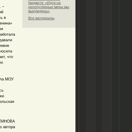
бюджете: «Идти на
. –
непопулярные меры мы
вынуждены»
ий
сь в
Все материалы
Ленина»
ли
работала
 давали
еевне
 носила
ет, что
ли.
ила МОУ
сь
ки.
ольская
БЛИНОВА
о автора