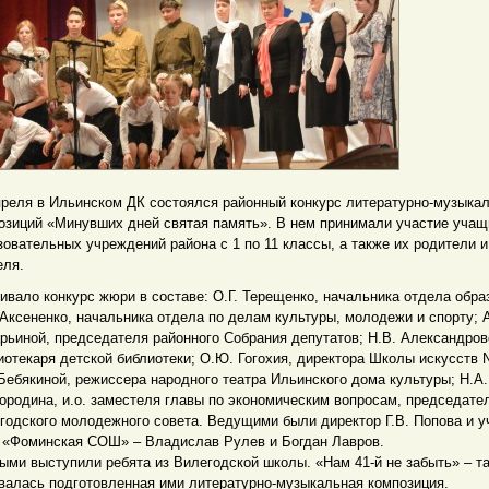
преля в Ильинском ДК состоялся районный конкурс литературно-музыка
озиций «Минувших дней святая память». В нем принимали участие учащ
зовательных учреждений района с 1 по 11 классы, а также их родители и
еля.
ивало конкурс жюри в составе: О.Г. Терещенко, начальника отдела обра
 Аксененко, начальника отдела по делам культуры, молодежи и спорту; 
рьиной, председателя районного Собрания депутатов; Н.В. Александров
иотекаря детской библиотеки; О.Ю. Гогохия, директора Школы искусств
 Бебякиной, режиссера народного театра Ильинского дома культуры; Н.А.
ородина, и.о. заместеля главы по экономическим вопросам, председате
годского молодежного совета. Ведущими были директор Г.В. Попова и 
«Фоминская СОШ» – Владислав Рулев и Богдан Лавров.
ыми выступили ребята из Вилегодской школы. «Нам 41-й не забыть» – т
валась подготовленная ими литературно-музыкальная композиция.