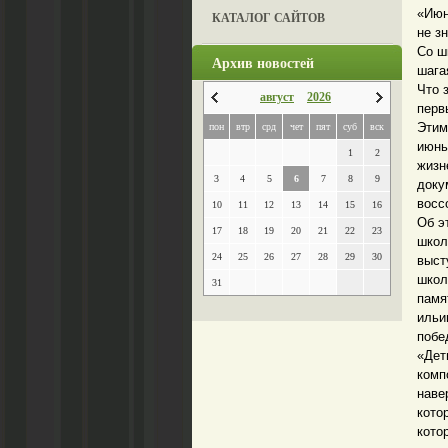
«Июн
КАТАЛОГ САЙТОВ
не з
Со ш
Архив новостей
шага
Что 
август
2026
перв
Этим
пон
втр
срд
чет
пят
суб
вск
июнь
1
2
жизн
3
4
5
6
7
8
9
доку
восс
10
11
12
13
14
15
16
Об э
17
18
19
20
21
22
23
школ
24
25
26
27
28
29
30
выст
школ
31
памя
ильи
побе
«Дет
комп
наве
кото
кото